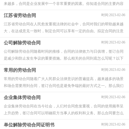
来越多，合同是企业发展中一个非常重要的因素。你知道合同的主要内容
是什么吗？下面是小编精心整理的公司员工劳...
江苏省劳动合同
时间:2023-02-06
江苏省劳动合同在人民愈发重视法律的社会中，合同对我们的帮助越来越
大，在达成意见一致时，制定合同可以享有一定的自由。拟定合同的注意
事项有许多，你确定会写吗？下面是小编收集整...
公司解除劳动合同
时间:2023-02-06
公司解除劳动合同随着时间的推移，合同的法律效力与日俱增，签订合同
是减少和防止发生争议的重要措施。那么相关的合同到底怎么写呢？以下
是小编帮大家整理的公司解除劳动合同，欢迎...
常用的劳动合同
时间:2023-02-06
常用的劳动合同随着广大人民群众法律意识的普遍提高，越来越多的场景
和场合需要用到合同，签订合同也是避免争端的最好方式之一。那么我们
拟定合同的时候需要注意什么问题呢？下面...
企业集体劳动合同
时间:2023-02-06
企业集体劳动合同在当今社会，人们对合同愈发重视，合同的使用频率呈
上升趋势，签订合同可以明确双方当事人的权利和义务。那么合同要怎么
拟定？想必这让大家都很苦恼吧，以下是小编收...
单位解除劳动合同证明书
时间:2023-02-06