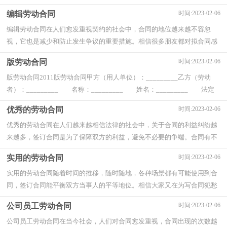
吗？下面是小编收集整理的简洁版劳动合同...
编辑劳动合同
时间:2023-02-06
编辑劳动合同在人们愈发重视契约的社会中，合同的地位越来越不容忽
视，它也是减少和防止发生争议的重要措施。相信很多朋友都对拟合同感
到非常苦恼吧，以下是小编为大家整理的编辑...
版劳动合同
时间:2023-02-06
版劳动合同2011版劳动合同甲方（用人单位）：_________乙方（劳动
者）：_________ 名称：_________ 姓名：_________ 法定
代表人（主要负责人）：_________ 身份证号码：_________ 户...
优秀的劳动合同
时间:2023-02-06
优秀的劳动合同在人们越来越相信法律的社会中，关于合同的利益纠纷越
来越多，签订合同是为了保障双方的利益，避免不必要的争端。合同有不
同的类型，当然也有不同的目的，下面是小编帮...
实用的劳动合同
时间:2023-02-06
实用的劳动合同随着时间的推移，随时随地，各种场景都有可能使用到合
同，签订合同能平衡双方当事人的平等地位。相信大家又在为写合同犯愁
了吧，下面是小编精心整理的实用的劳动合同...
公司员工劳动合同
时间:2023-02-06
公司员工劳动合同在当今社会，人们对合同愈发重视，合同出现的次数越