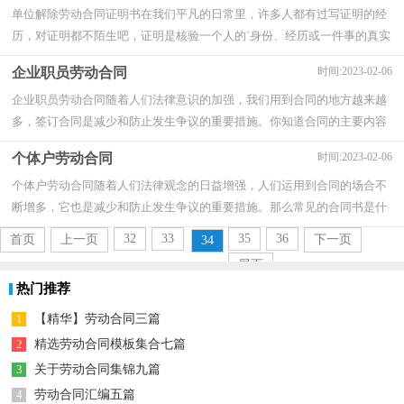
单位解除劳动合同证明书在我们平凡的日常里，许多人都有过写证明的经
历，对证明都不陌生吧，证明是核验一个人的`身份、经历或一件事的真实
情况时所写的一类文书。那么相关的证明...
企业职员劳动合同
时间:2023-02-06
企业职员劳动合同随着人们法律意识的加强，我们用到合同的地方越来越
多，签订合同是减少和防止发生争议的重要措施。你知道合同的主要内容
是什么吗？下面是小编整理的企业职员劳动...
个体户劳动合同
时间:2023-02-06
个体户劳动合同随着人们法律观念的日益增强，人们运用到合同的场合不
断增多，它也是减少和防止发生争议的重要措施。那么常见的合同书是什
么样的呢？以下是小编收集整理的个体户劳...
32
33
35
36
首页
上一页
下一页
34
尾页
热门推荐
1
【精华】劳动合同三篇
2
精选劳动合同模板集合七篇
3
关于劳动合同集锦九篇
4
劳动合同汇编五篇