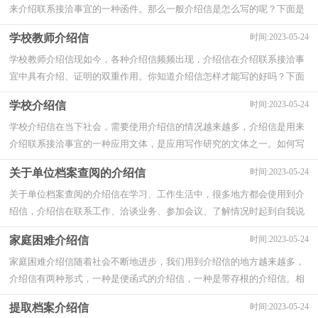
来介绍联系接洽事宜的一种函件。那么一般介绍信是怎么写的呢？下面是
小编帮大家整理的学校实习介绍信，欢迎大家...
学校教师介绍信
时间:2023-05-24
学校教师介绍信现如今，各种介绍信频频出现，介绍信在介绍联系接洽事
宜中具有介绍、证明的双重作用。你知道介绍信怎样才能写的好吗？下面
是小编帮大家整理的学校教师介绍信，欢迎阅...
学校介绍信
时间:2023-05-24
学校介绍信在当下社会，需要使用介绍信的情况越来越多，介绍信是用来
介绍联系接洽事宜的一种应用文体，是应用写作研究的文体之一。如何写
一份恰当的介绍信呢？以下是小编精心整理的...
关于单位档案查阅的介绍信
时间:2023-05-24
关于单位档案查阅的介绍信在学习、工作生活中，很多地方都会使用到介
绍信，介绍信在联系工作、洽谈业务、参加会议、了解情况时起到自我说
明的作用。如何写一份恰当的介绍信呢？下...
家庭困难介绍信
时间:2023-05-24
家庭困难介绍信随着社会不断地进步，我们用到介绍信的地方越来越多，
介绍信有两种形式，一种是便函式的介绍信，一种是带存根的介绍信。相
信很多朋友都对写介绍信感到非常苦恼吧，下面...
提取档案介绍信
时间:2023-05-24