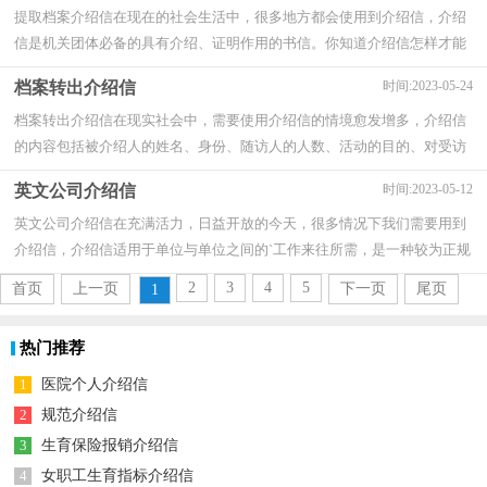
提取档案介绍信在现在的社会生活中，很多地方都会使用到介绍信，介绍
信是机关团体必备的具有介绍、证明作用的书信。你知道介绍信怎样才能
写的好吗？以下是小编为大家整理的提取档...
档案转出介绍信
时间:2023-05-24
档案转出介绍信在现实社会中，需要使用介绍信的情境愈发增多，介绍信
的内容包括被介绍人的姓名、身份、随访人的人数、活动的目的、对受访
单位的请求等。你所见过的介绍信是什么...
英文公司介绍信
时间:2023-05-12
英文公司介绍信在充满活力，日益开放的今天，很多情况下我们需要用到
介绍信，介绍信适用于单位与单位之间的`工作来往所需，是一种较为正规
的具有一定凭证作用的信件。相信许多人会...
2
3
4
5
首页
上一页
下一页
尾页
1
热门推荐
1
医院个人介绍信
2
规范介绍信
3
生育保险报销介绍信
4
女职工生育指标介绍信