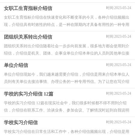
了我们一定的责任和权利。那么你有了解过介绍...
女职工生育指标介绍信
时间:2023-05-24
女职工生育指标介绍信在快速变化和不断变革的今天，各种介绍信频频出
现，介绍信具有时效性的特点，是一种在限期内才具备有用性的一种专用
文书。相信很多朋友都对写介绍信感到非常...
团组织关系转出介绍信
时间:2023-05-24
团组织关系转出介绍信随着社会一步步向前发展，很多地方都会使用到介
绍信，介绍信是机关、团体、企事业单位介绍本单位的人员到其他单位接
洽、联系、磋商工作和事情等所写的一种...
单位介绍信
时间:2023-05-24
单位介绍信现如今，我们越来越需要介绍信，介绍信是用来介绍本单位人
员到有关单位去接洽事情、办理公务的一种专用书信。为了让您在写介绍
信时更加简单方便，下面是小编为大家收集...
学校的实习介绍信 12篇
时间:2023-05-24
学校的实习介绍信 12篇在现实社会中，我们很多时候都不得不用到介绍
信，介绍信在联系工作、洽谈业务、参加会议、了解情况时起到自我说明
的作用。大家知道介绍信的格式吗？下面是...
学校实习介绍信
时间:2023-05-24
学校实习介绍信在日常生活和工作中，各种介绍信频频出现，介绍信是用