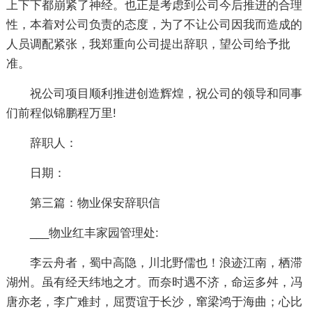
上下下都崩紧了神经。也正是考虑到公司今后推进的合理
性，本着对公司负责的态度，为了不让公司因我而造成的
人员调配紧张，我郑重向公司提出辞职，望公司给予批
准。
祝公司项目顺利推进创造辉煌，祝公司的领导和同事
们前程似锦鹏程万里!
辞职人：
日期：
第三篇：物业保安辞职信
___物业红丰家园管理处:
李云舟者，蜀中高隐，川北野儒也！浪迹江南，栖滞
湖州。虽有经天纬地之才。而奈时遇不济，命运多舛，冯
唐亦老，李广难封，屈贾谊于长沙，窜梁鸿于海曲；心比