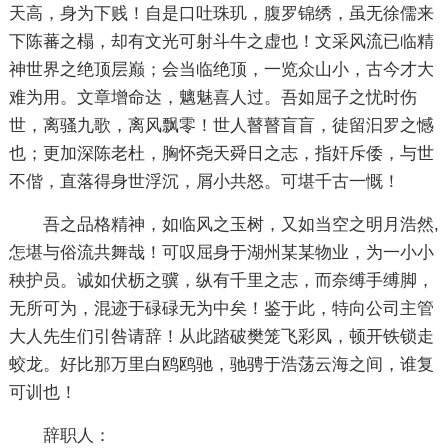
天高，身为下贱！自是口吐珠玑，腹罗锦绣，虽无徐儒来
下陈蕃之榻，却有文光可射斗牛之虚也！文采风流已临精
神世界之绝顶层巅；会当临绝顶，一览众山小，古今才大
难为用。文章增命达，魑魅喜人过。吾如屈子之忧时伤
世，离骚九歌，离风飘零！世人瞽瞽盲盲，徒留汩罗之憾
也；更加深陈老杜，胸怀尧天舜日之志，指奸斥倭，与世
不偕，直落得身世浮沉，屑小共怒。可堪千古一慨！
吾之品格精神，如临风之玉树，又如当空之明月浩然,
怎堪与俗流共舞哉！可叹屈身于湖州某某物业，为一小小
秧护员。诚如伏枥之骥，纵有千里之志，而奈缚手缚脚，
无所可为，混迹于碌碌无为中矣！鉴于此，特向公司主管
大人先生们引咎请辞！从此踏破樊笼飞彩凤，顿开铁锁走
蛟龙。好比那万里白鸥鸥驰，驰骋于浩荡云海之间，谁复
可训也！
辞职人：