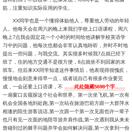
筋，注重知识实际应用的学生。
XX同学也是一个懂得体贴他人，尊重他人劳动的年轻
人。他每天会在周六的晚上来我们学校上口语课程，周六
晚上7点我会固定花一个小时的时间给他讲解学校英语学
习中的问题，他每次也都会非常认真地聆听，并时不时地
提出一些问题，与我交流。其实很多时候我7点就已经下
班了，住的地方交通不是很方便，8点就坐不到回家的末
班车。但后来XX同学知道这件事情后，他表现得很愧疚，
慢慢地会刻意来得早一点，或者说自己有很多作业要完
成，一会还要上口语课，不
……此处隐藏5698个字……
一扇窗口去窥探这个社会和世界。第一次坐飞机,第一次有
机会全国各地到处跑,第一次站在旅游巴前方跟一大群萍水
相逢的陌生游客说话,第一次跟一个第一次见面也许一辈子
也只有见一次面的地陪导游并肩作战,第一次遇到我从来未
曾碰到过的棘手问题并学会如何解决问题,第一次拿到一份