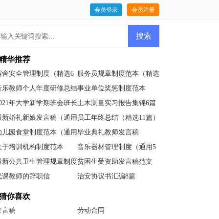
会员登录
会员注册
精华推荐
宿舍安全管理制度（精选6
服务员规章制度范本（精选
篇）
6篇）
音乐教师个人年度研修总结
事业单位奖惩制度范本
2021年大学新学期班会班长
土木测量实习报告集锦6篇
的发言稿范文
最新婚礼新娘发言稿（通用
员工年终总结（精选11篇）
6篇）
幼儿园食堂制度范本（通用
毕业典礼教师发言稿
5篇）
关于培训机构制度范本
音乐器材管理制度（通用5
篇）
最新公共卫生管理规章制度
贫困生受资助发言稿范文
（精选6篇）
代课教师的辞职信
治安协议书汇编8篇
猜你喜欢
发言稿
劳动合同