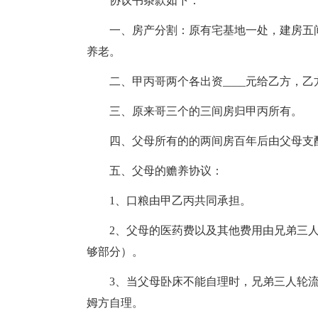
协议书条款如下：
一、房产分割：原有宅基地一处，建房五
养老。
二、甲丙哥两个各出资____元给乙方，
三、原来哥三个的三间房归甲丙所有。
四、父母所有的的两间房百年后由父母支
五、父母的赡养协议：
1、口粮由甲乙丙共同承担。
2、父母的医药费以及其他费用由兄弟三
够部分）。
3、当父母卧床不能自理时，兄弟三人轮
姆方自理。