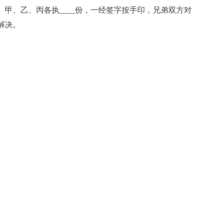
和母、甲、乙、丙各执____份，一经签字按手印，兄弟双方对
解决。