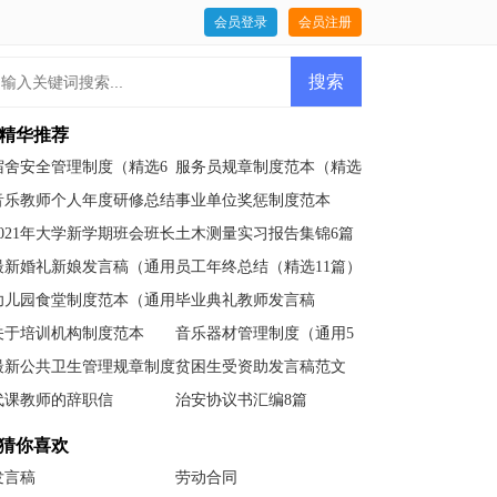
会员登录
会员注册
精华推荐
宿舍安全管理制度（精选6
服务员规章制度范本（精选
篇）
6篇）
音乐教师个人年度研修总结
事业单位奖惩制度范本
2021年大学新学期班会班长
土木测量实习报告集锦6篇
的发言稿范文
最新婚礼新娘发言稿（通用
员工年终总结（精选11篇）
6篇）
幼儿园食堂制度范本（通用
毕业典礼教师发言稿
5篇）
关于培训机构制度范本
音乐器材管理制度（通用5
篇）
最新公共卫生管理规章制度
贫困生受资助发言稿范文
（精选6篇）
代课教师的辞职信
治安协议书汇编8篇
猜你喜欢
发言稿
劳动合同