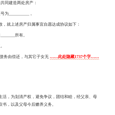
_夫妇共同建造两处房产：
为__________ 。
致，就上述房产归属事宜自愿达成协议如下：
_______所有。
议。
余债务由偿还，与其它子女无
……此处隐藏1737个字……
生活，为划清产权，避免争议，团结和睦，经父亲、母
协议书，以及父母今后赡养义务。