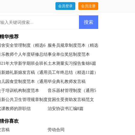
会员登录
会员注册
精华推荐
宿舍安全管理制度（精选6
服务员规章制度范本（精选
篇）
6篇）
音乐教师个人年度研修总结
事业单位奖惩制度范本
2021年大学新学期班会班长
土木测量实习报告集锦6篇
的发言稿范文
最新婚礼新娘发言稿（通用
员工年终总结（精选11篇）
6篇）
幼儿园食堂制度范本（通用
毕业典礼教师发言稿
5篇）
关于培训机构制度范本
音乐器材管理制度（通用5
篇）
最新公共卫生管理规章制度
贫困生受资助发言稿范文
（精选6篇）
代课教师的辞职信
治安协议书汇编8篇
猜你喜欢
发言稿
劳动合同